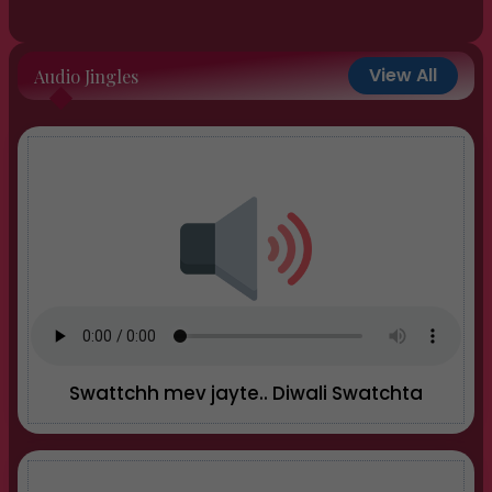
View All
Audio Jingles
Swattchh mev jayte.. Diwali Swatchta