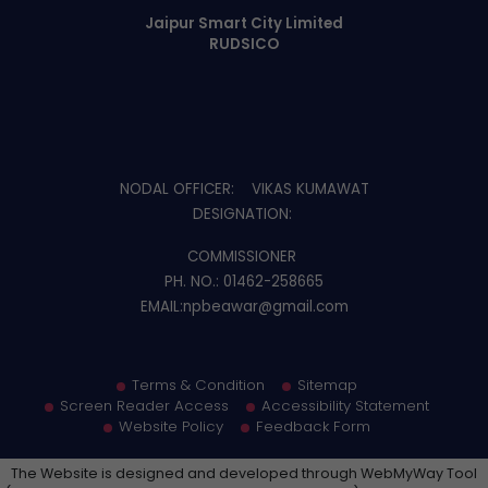
Jaipur Smart City Limited
RUDSICO
NODAL OFFICER: VIKAS KUMAWAT
DESIGNATION
:
COMMISSIONER
PH. NO
.: 01462-258665
EMAIL
:npbeawar@gmail.com
Terms & Condition
Sitemap
Screen Reader Access
Accessibility Statement
Website Policy
Feedback Form
The Website is designed and developed through WebMyWay Tool