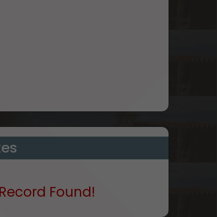
tes
Record Found!