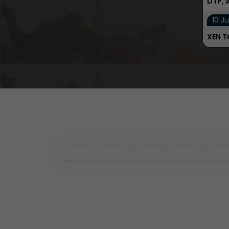
DTP, 
10 Ju
XEN T