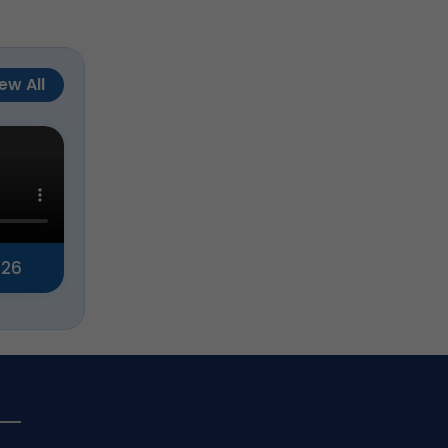
ew All
026