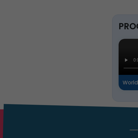
PRO
World