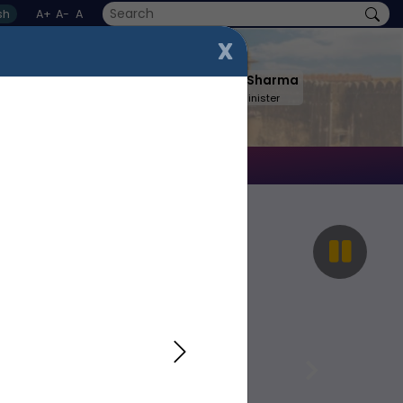
sh
A+
A-
A
X
Shri BhajanLal Sharma
Hon'ble Chief Minister
rner
Contact Us
Next