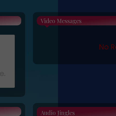
Video Messages
No R
Audio Jingles