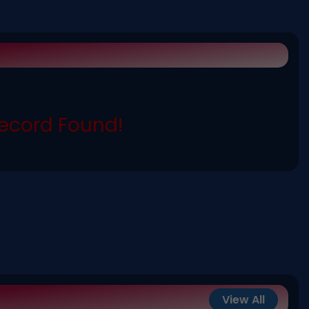
ecord Found!
View All