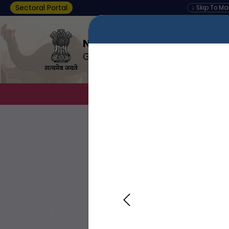
Sectoral Portal
↓ Skip To M
Nagar Palika, BHUSAWAR
Government of Rajasthan
About Us
D
Previous