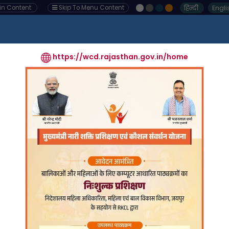
हिन्दी
Engli
ain Content
Skip To Menu Content
ocuments
Media Gallery
Citizen Corner
Employee Co