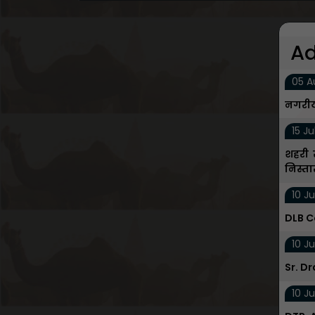
Ad
05 A
नगरीय
15 Ju
शहरी स
निस्त
10 Ju
DLB C
10 Ju
Sr. D
10 Ju