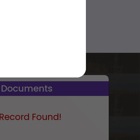
 Documents
Record Found!