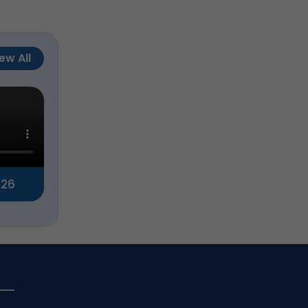
ew All
026