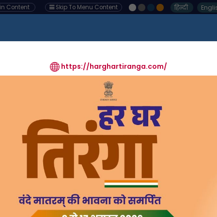
हिन्दी
Engli
ain Content
Skip To Menu Content
ocuments
Media Gallery
Citizen Corner
Employee Co