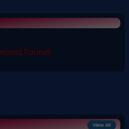
ecord Found!
View All