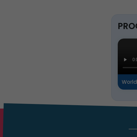
PRO
World