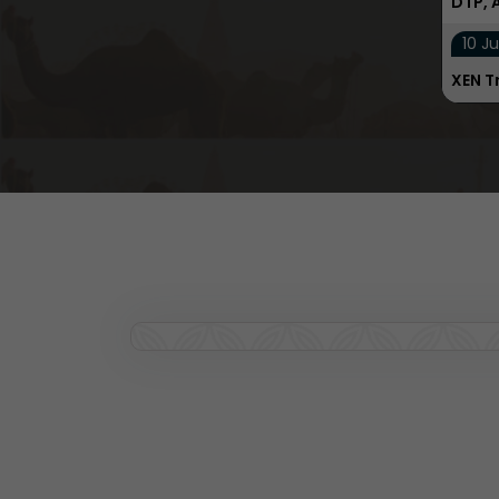
DTP, 
10 Ju
XEN T