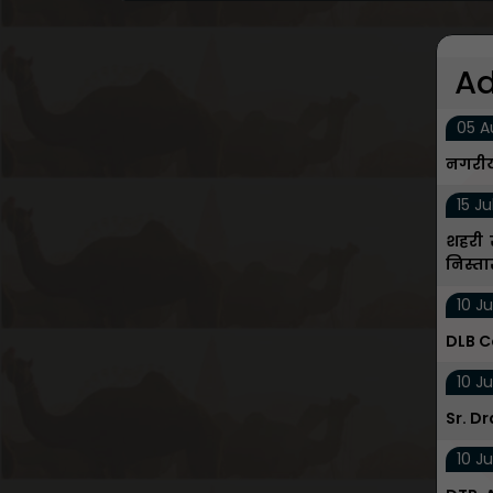
Ad
05 A
नगरीय
15 Ju
शहरी स
निस्त
10 Ju
DLB C
10 Ju
Sr. D
10 Ju