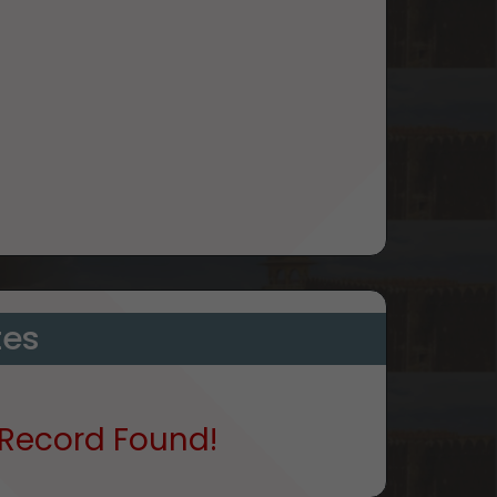
tes
Record Found!