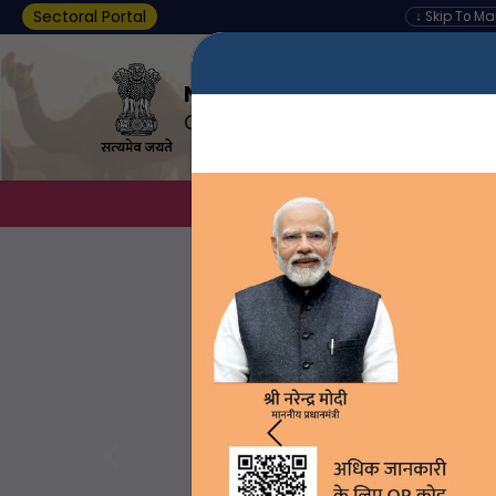
Sectoral Portal
↓ Skip To M
Nagar Palika, DEOGARH
Government of Rajasthan
About Us
D
Previous