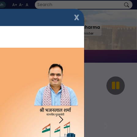
sh
A+
A-
A
X
Shri BhajanLal Sharma
Hon'ble Chief Minister
rner
Contact Us
Next