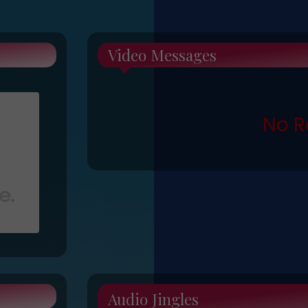
Video Messages
No R
Audio Jingles