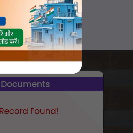
 Documents
Record Found!