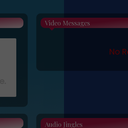
Video Messages
No R
Audio Jingles