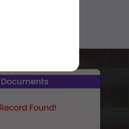
 Documents
Record Found!