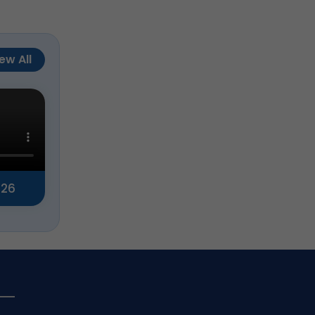
ew All
026