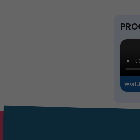
PRO
World