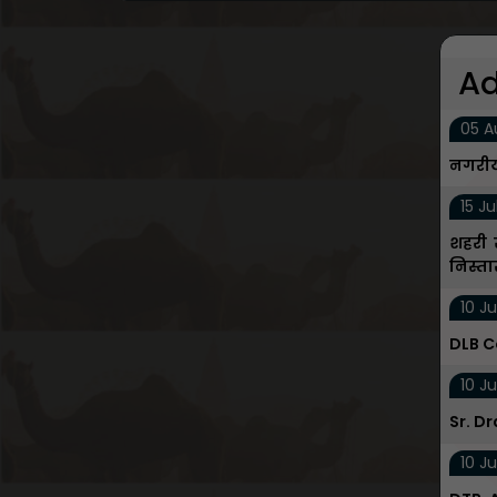
Ad
05 A
नगरीय
15 Ju
शहरी स
निस्त
10 Ju
DLB C
10 Ju
Sr. D
10 Ju