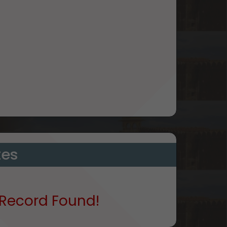
tes
Record Found!