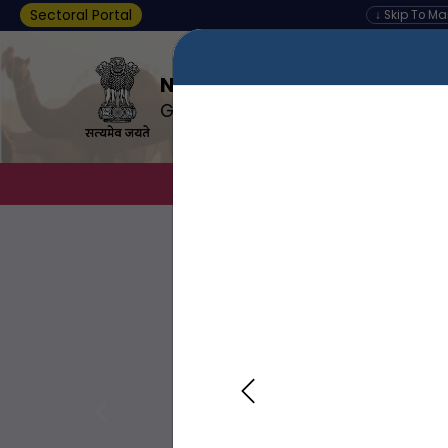
Sectoral Portal
↓ Skip To M
Nagar Palika, GAJSINGHPU
Government of Rajasthan
About Us
D
Previous