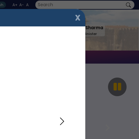
sh
A+
A-
A
X
Shri BhajanLal Sharma
Hon'ble Chief Minister
rner
Contact Us
Next