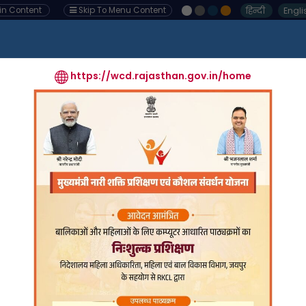
हिन्दी
Engli
ain Content
Skip To Menu Content
R
ocuments
Media Gallery
Citizen Corner
Employee Co