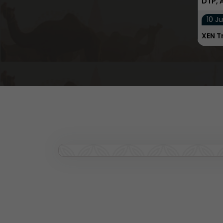
DTP, 
10 Ju
XEN T