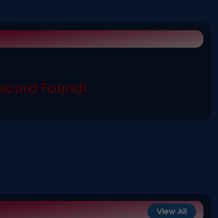
ecord Found!
View All