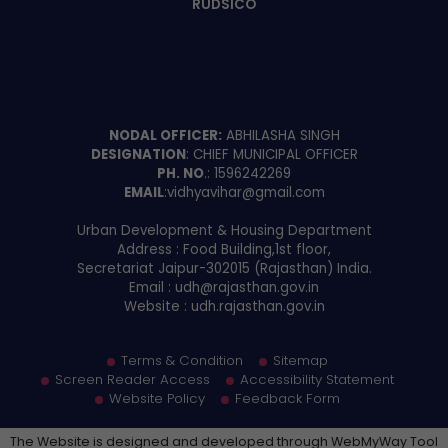
External Links
Jaipur Smart City Limited
RUDSICO
NODAL OFFICER:
ABHILASHA SINGH
DESIGNATION
: CHIEF MUNICIPAL OFFICER
PH. NO
.: 1596242269
EMAIL
:vidhyavihar@gmail.com
Urban Development & Housing Department
Address : Food Building,1st floor,
Secretariat Jaipur-302015 (Rajasthan) India.
Email : udh@rajasthan.gov.in
Website : udh.rajasthan.gov.in
Terms & Condition
Sitemap
Screen Reader Access
Accessibility Statement